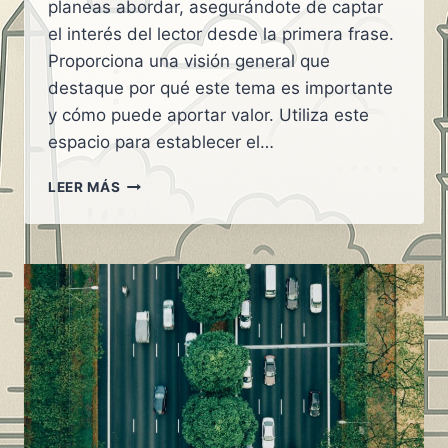
planeas abordar, asegurándote de captar
el interés del lector desde la primera frase.
Proporciona una visión general que
destaque por qué este tema es importante
y cómo puede aportar valor. Utiliza este
espacio para establecer el…
IMPACTO
LEER MÁS
DEL
PICO
Y
PLACA
EN
LA
MOVILIDAD
DE
ARMENIA