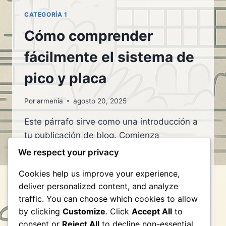
CATEGORÍA 1
Cómo comprender
fácilmente el sistema de
pico y placa
Por
armenia
agosto 20, 2025
Este párrafo sirve como una introducción a
tu publicación de blog. Comienza
discutiendo el tema principal o asunto que
We respect your privacy
planeas abordar, asegurándote de captar
Cookies help us improve your experience,
el interés del lector desde la primera frase.
deliver personalized content, and analyze
Proporciona una visión general que
traffic. You can choose which cookies to allow
destaque por qué este tema es importante
by clicking
Customize
. Click
Accept All
to
y cómo puede aportar valor. Utiliza este
consent or
Reject All
to decline non-essential