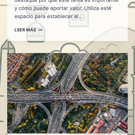
destaque por qué este tema es importante
y cómo puede aportar valor. Utiliza este
espacio para establecer el…
EVITA
LEER MÁS
SANCIONES:
CONSULTA
LAS
RESTRICCIONES
ACTUALES