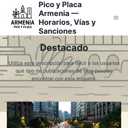
Pico y Placa
Saltar
al
Armenia —
contenido
Horarios, Vías y
Sanciones
Destacado
Utiliza esta descripción para decir a los usuarios
qué tipo de publicaciones de blog pueden
encontrar con esta etiqueta.